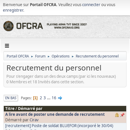
Bienvenue sur
Portail OFCRA
. Veuillez vous
connecter
ou vous
enregistrer
.
Portail OFCRA
Forum
Opérations
Recrutement du personnel
►
►
►
Recrutement du personnel
Pour s'engager dans un des deux camps (par ici les nouveaux)
0 Membres et 18 Invités dans cette section.
2
3
...
16
Pages
EN BAS
1
Titre
/
Démarré par
A lire avant de poster une demande de recrutement
Démarré par
Cirav
[recrutement] Poste de soldat BLUEFOR (incorporé le 30/04)