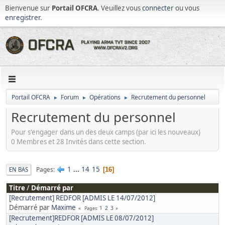
Bienvenue sur
Portail OFCRA
. Veuillez vous
connecter
ou vous
enregistrer
.
Portail OFCRA
Forum
Opérations
Recrutement du personnel
►
►
►
Recrutement du personnel
Pour s'engager dans un des deux camps (par ici les nouveaux)
0 Membres et 28 Invités dans cette section.
1
...
14
15
Pages
EN BAS
16
Titre
/
Démarré par
[Recrutement] REDFOR [ADMIS LE 14/07/2012]
Démarré par
Maxime
1
2
3
Pages
[Recrutement]REDFOR [ADMIS LE 08/07/2012]