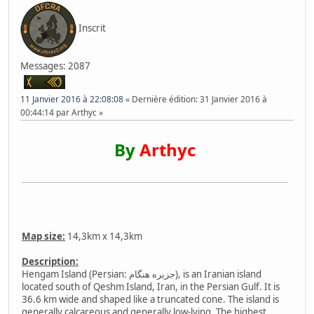
Inscrit
Messages: 2087
11 Janvier 2016 à 22:08:08
Dernière édition
: 31 Janvier 2016 à
00:44:14 par Arthyc
By
Arthyc
Map size:
14,3km x 14,3km
Description:
Hengam Island (Persian: جزیره هنگام‎‎), is an Iranian island
located south of Qeshm Island, Iran, in the Persian Gulf. It is
36.6 km wide and shaped like a truncated cone. The island is
generally calcareous and generally low-lying. The highest