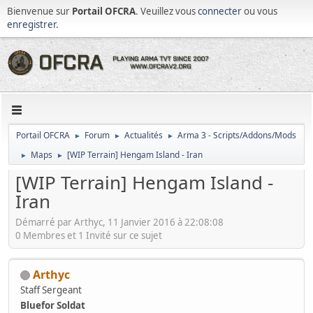
Bienvenue sur
Portail OFCRA
. Veuillez vous
connecter
ou vous
enregistrer
.
Portail OFCRA
Forum
Actualités
Arma 3 - Scripts/Addons/Mods
►
►
►
Maps
[WIP Terrain] Hengam Island - Iran
►
►
[WIP Terrain] Hengam Island -
Iran
Démarré par Arthyc, 11 Janvier 2016 à 22:08:08
0 Membres et 1 Invité sur ce sujet
Arthyc
Staff Sergeant
Bluefor Soldat