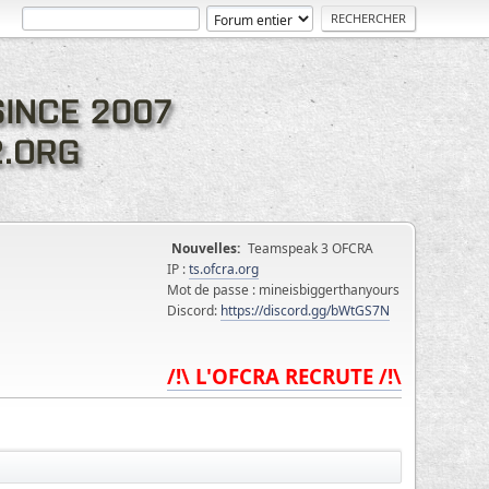
Nouvelles:
Teamspeak 3 OFCRA
IP :
ts.ofcra.org
Mot de passe : mineisbiggerthanyours
Discord:
https://discord.gg/bWtGS7N
/!\ L'OFCRA RECRUTE /!\