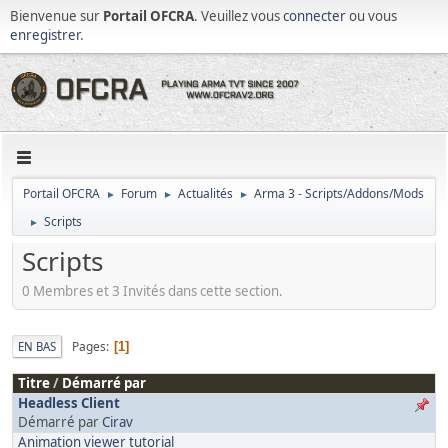
Bienvenue sur
Portail OFCRA
. Veuillez vous
connecter
ou vous
enregistrer
.
Portail OFCRA
Forum
Actualités
Arma 3 - Scripts/Addons/Mods
►
►
►
Scripts
►
Scripts
0 Membres et 3 Invités dans cette section.
Pages
EN BAS
1
Titre
/
Démarré par
Headless Client
Démarré par
Cirav
Animation viewer tutorial