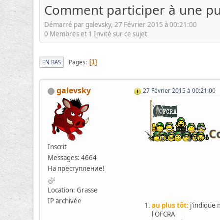
Comment participer à une pu
Démarré par galevsky, 27 Février 2015 à 00:21:00
0 Membres et 1 Invité sur ce sujet
Pages
EN BAS
1
galevsky
27 Février 2015 à 00:21:00
C
Inscrit
Messages: 4664
На преступление!
Location: Grasse
IP archivée
au plus tôt:
j'indique 
l'OFCRA