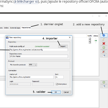
 ArmaSync (
à télécharger ici
), puis j'ajoute le repository officiel OFCRA (au
ns: