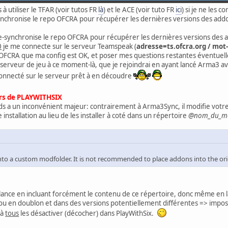
 à utiliser le TFAR (voir tutos FR
là
) et le ACE (voir tuto FR
ici
) si je ne les c
ynchronise le repo OFCRA pour récupérer les dernières versions des addo
e-synchronise le repo OFCRA pour récupérer les dernières versions des a
0
je me connecte sur le serveur Teamspeak (
adresse=ts.ofcra.org / mo
FCRA que ma config est OK, et poser mes questions restantes éventuelles
serveur de jeu à ce moment-là, que je rejoindrai en ayant lancé Arma3 a
connecté sur le serveur prêt à en découdre
urs de PLAYWITHSIX
ds a un inconvénient majeur: contrairement à Arma3Sync, il modifie votre
 installation au lieu de les installer à coté dans un répertoire
@nom_du_m
nto a custom modfolder. It is not recommended to place addons into the ori
se lance en incluant forcément le contenu de ce répertoire, donc même en l
 en doublon et dans des versions potentiellement différentes => imposs
 à
tous
les désactiver (décocher) dans PlayWithSix.