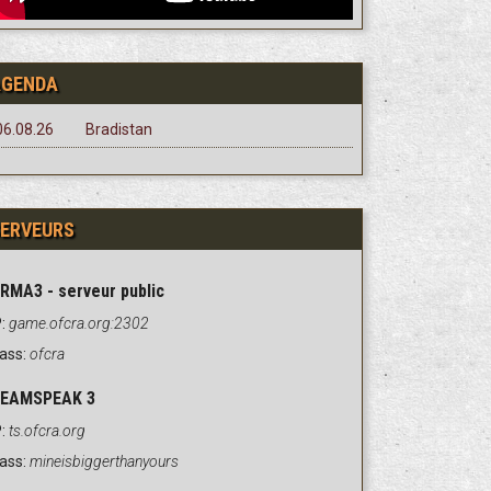
AGENDA
06.08.26
Bradistan
ERVEURS
RMA3 - serveur public
:
game.ofcra.org:2302
ass:
ofcra
EAMSPEAK 3
:
ts.ofcra.org
ass:
mineisbiggerthanyours