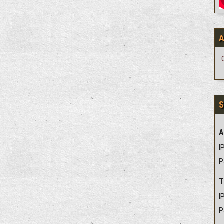
S
A
IP
P
T
IP
P