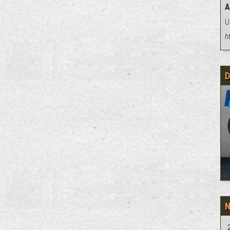
A
U
h
D