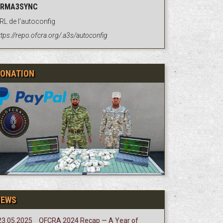
RMA3SYNC
RL de l'autoconfig
ttps://repo.ofcra.org/.a3s/autoconfig
ONATION
NEWS
23.05.2025
OFCRA 2024 Recap — A Year of