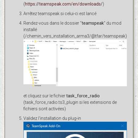
(
https://teamspeak.com/en/downloads/
)
Arrêtez teamspeak si celui-ci est lancé
Rendez-vous dans le dossier "
teamspeak
" du mod
installé
(/chemin_vers_installation_arma3/@tfar/teamspeak)
et cliquez sur le fichier
task_force_radio
(task_force_radio.ts3_plugin si les extensions de
fichiers sont activées)
Validez l'installation du plug-in