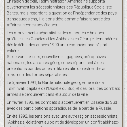
En raison de cela, l'administration Américaine supporta
ouvertement les sécessionnistes des République Socialiste
Baltes, mais regardant la question de l'indépendance des pays
transcaucasiens, il la considéra comme faisant partie des
affaires internes soviétiques.
Les mouvements séparatistes des minorités ethniques
qu'étaient les Ossètes et les Abkhazes en Géorgie demandèrent
dès le début des années 1990 une reconnaissance à part
entière.
Se servant de leurs, nouvellement gagnées, prérogatives
nationales, les autorités géorgiennes répondirent à ces
prétentions par des actes militaires afin de restreindre au
maximum les forces séparatistes.
Le 5 janvier 1991, la Garde nationale géorgienne entra à
Tskhinvali, capitale de l'Ossétie du Sud, et dès lors, des combats
armés se déroulèrent dans et autour de la ville.
En février 1992, les combats s'accentuèrent en Ossétie du Sud
avec des participations sporadiques de la part de la Russie.
En été 1992, les tensions avec une autre région sécessionniste,
l'Abkhazie, éclatèrent au point de développer un conflit abkhazo-