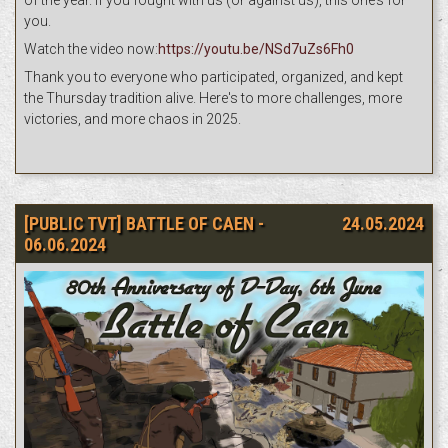
of the year. If you fought with us (or against us), this one’s for
you.
Watch the video now:
https://youtu.be/NSd7uZs6Fh0
Thank you to everyone who participated, organized, and kept
the Thursday tradition alive. Here's to more challenges, more
victories, and more chaos in 2025.
[PUBLIC TVT] BATTLE OF CAEN -
24.05.2024
06.06.2024