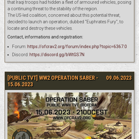
that Iraqi troops had hidden a fleet of armoured vehicles, posing
a continuing threat to the stability of the region.
The US-led coalition, concerned about this potential threat,
decided to launch an operation, dubbed "Euphrates Fury", to
locate and destroy these vehicles.
Contact, informations and registration:
Forum:
https://ofcrav2.org/forum/index.php?topic=6367.0
Discord:
https://discord.gg/bWtGS7N
[PUBLIC TVT] WW2 OPERATION SABER -
09.06.2023
15.06.2023