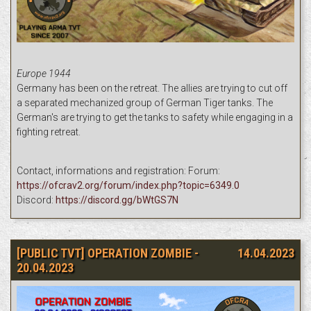
Europe 1944
Germany has been on the retreat. The allies are trying to cut off
a separated mechanized group of German Tiger tanks. The
German's are trying to get the tanks to safety while engaging in a
fighting retreat.
Contact, informations and registration: Forum:
https://ofcrav2.org/forum/index.php?topic=6349.0
Discord:
https://discord.gg/bWtGS7N
[PUBLIC TVT] OPERATION ZOMBIE -
14.04.2023
20.04.2023