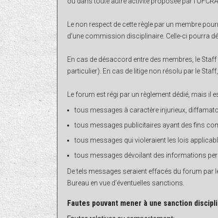
ou dans toute autre activité proposée par l’OFCRA
Le non respect de cette règle par un membre pour
d’une commission disciplinaire. Celle-ci pourra dé
En cas de désaccord entre des membres, le Staff 
particulier). En cas de litige non résolu par le Sta
Le forum est régi par un règlement dédié, mais il es
tous messages à caractère injurieux, diffamato
tous messages publicitaires ayant des fins co
tous messages qui violeraient les lois applicabl
tous messages dévoilant des informations per
De tels messages seraient effacés du forum par l
Bureau en vue d’éventuelles sanctions.
Fautes pouvant mener à une sanction discipli