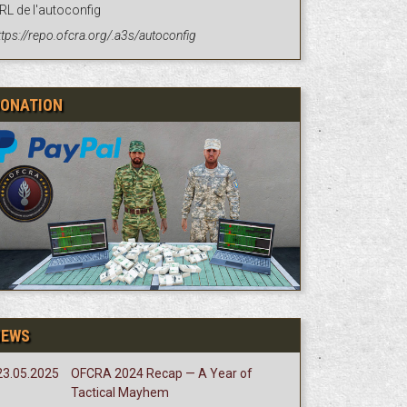
RL de l'autoconfig
ttps://repo.ofcra.org/.a3s/autoconfig
ONATION
NEWS
23.05.2025
OFCRA 2024 Recap — A Year of
Tactical Mayhem