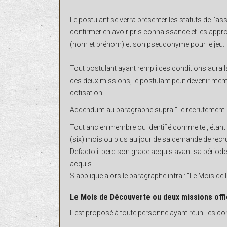
Le postulant se verra présenter les statuts de l’as
confirmer en avoir pris connaissance et les approu
(nom et prénom) et son pseudonyme pour le jeu.
Tout postulant ayant rempli ces conditions aura la 
ces deux missions, le postulant peut devenir memb
cotisation.
Addendum au paragraphe supra "Le recrutement"
Tout ancien membre ou identifié comme tel, étant
(six) mois ou plus au jour de sa demande de recr
Defacto il perd son grade acquis avant sa période d
acquis.
S'applique alors le paragraphe infra : "Le Mois de
Le Mois de Découverte ou deux missions offi
Il est proposé à toute personne ayant réuni les c