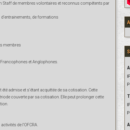
r un Staff de membres volontaires et reconnus compétents par
s, d’entrainements, de formations
 des membres
S
, Francophones et Anglophones.
A
IP
P
été admise et s’étant acquittée de sa cotisation. Cette
T
ode couverte par sa cotisation. Elle peut prolonger cette
tion.
IP
P
A
 activités de l’OFCRA.