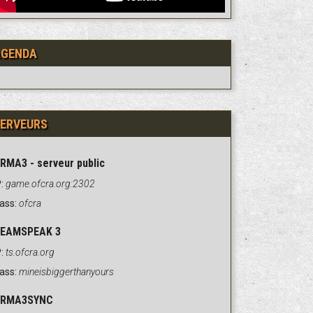
AGENDA
ERVEURS
RMA3 - serveur public
:
game.ofcra.org:2302
ass:
ofcra
EAMSPEAK 3
:
ts.ofcra.org
ass:
mineisbiggerthanyours
RMA3SYNC